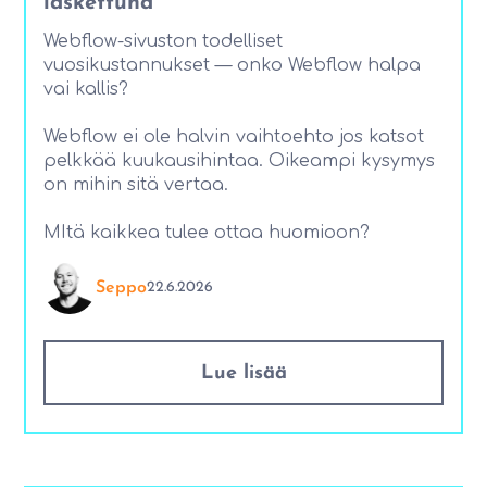
laskettuna
Webflow-sivuston todelliset
vuosikustannukset — onko Webflow halpa
vai kallis?
Webflow ei ole halvin vaihtoehto jos katsot
pelkkää kuukausihintaa. Oikeampi kysymys
on mihin sitä vertaa.
MItä kaikkea tulee ottaa huomioon?
Seppo
22.6.2026
Lue lisää