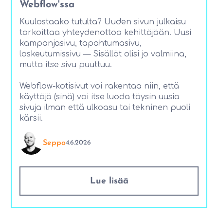
Webflow'ssa
Kuulostaako tutulta? Uuden sivun julkaisu
tarkoittaa yhteydenottoa kehittäjään. Uusi
kampanjasivu, tapahtumasivu,
laskeutumissivu — Sisällöt olisi jo valmiina,
mutta itse sivu puuttuu.‍
Webflow-kotisivut voi rakentaa niin, että
käyttäjä (sinä) voi itse luoda täysin uusia
sivuja ilman että ulkoasu tai tekninen puoli
kärsii.
Seppo
4.6.2026
Lue lisää